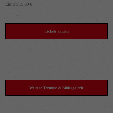
+44 1234 567 890
Eintritt 15,00 €
Drop us a line
info@yourdomain.com
Tickets kaufen
About us
Lorem ipsum dolor sit amet, consectetuer adipiscing
elit.
Aenean commodo ligula eget dolor. Aenean massa.
Cum sociis natoque penatibus et magnis dis parturient
montes, nascetur ridiculus mus. Donec quam felis,
ultricies nec.
Weitere Termine & Bildergalerie