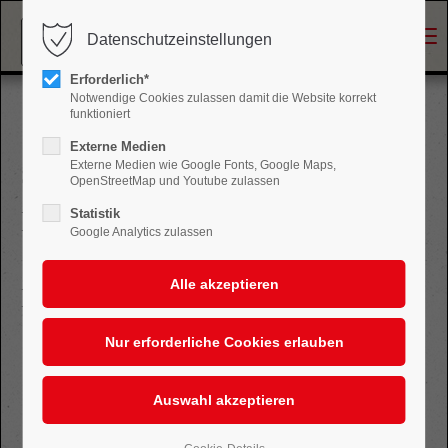
Menu
Datenschutzeinstellungen
Login
Erforderlich*
Benutzername
Notwendige Cookies zulassen damit die Website korrekt
funktioniert
Externe Medien
Externe Medien wie Google Fonts, Google Maps,
Sonntag, 14. Dezember 2025 | 15:00
OpenStreetMap und Youtube zulassen
Passwort
Der Schlüssel zum Glück
Statistik
Google Analytics zulassen
Das Familien- und KinderMusical
Anmelden
Register
|
Lost your password?
Support
Lorem ipsum dolor sit amet: