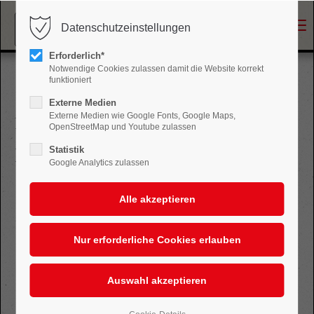
Menu
Datenschutzeinstellungen
Login
Erforderlich*
Benutzername
Notwendige Cookies zulassen damit die Website korrekt
funktioniert
Externe Medien
Externe Medien wie Google Fonts, Google Maps,
Freitag, 29. Mai 2026 | 20:00
OpenStreetMap und Youtube zulassen
Passwort
Liebe, Last & Fracht
Statistik
Google Analytics zulassen
Anmelden
Register
|
Lost your password?
Support
Lorem ipsum dolor sit amet: