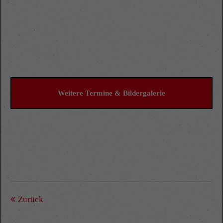
+44 1234 567 890
Drop us a line
info@yourdomain.com
About us
Lorem ipsum dolor sit amet, consectetuer adipiscing
Weitere Termine & Bildergalerie
elit.
Aenean commodo ligula eget dolor. Aenean massa.
Cum sociis natoque penatibus et magnis dis parturient
montes, nascetur ridiculus mus. Donec quam felis,
ultricies nec.
Zurück