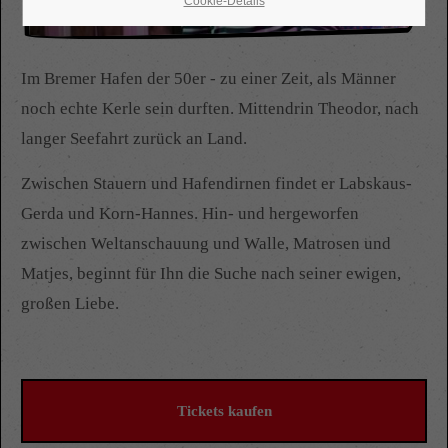
Cookie-Details
24h
Im Bremer Hafen der 50er - zu einer Zeit, als Männer
/ 365days
noch echte Kerle sein durften. Mittendrin Theodor, nach
langer Seefahrt zurück an Land.
Zwischen Stauern und Hafendirnen findet er Labskaus-
We offer support for our customers
Mon - Fri 8:00am - 5:00pm
(GMT +1)
Gerda und Korn-Hannes. Hin- und hergeworfen
zwischen Weltanschauung und Walle, Matrosen und
Get in touch
Matjes, beginnt für Ihn die Suche nach seiner ewigen,
Cybersteel Inc.
großen Liebe.
376-293 City Road, Suite 600
San Francisco, CA 94102
Tickets kaufen
Have any questions?