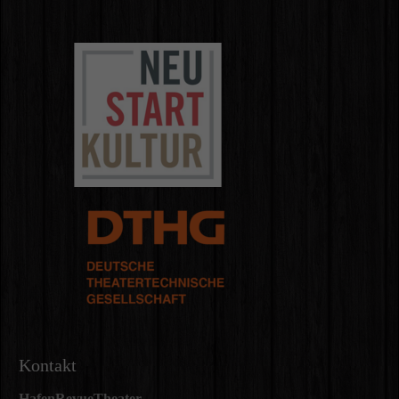
Kontakt
HafenRevueTheater