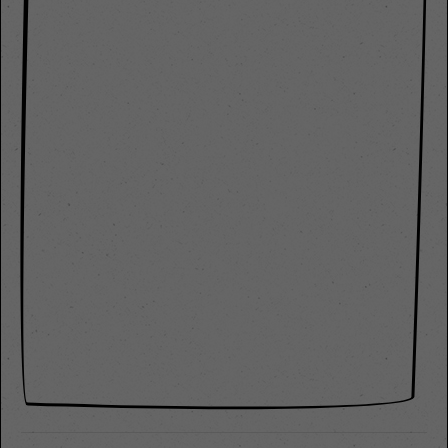
+44 1234 567 890
Drop us a line
info@yourdomain.com
About us
Lorem ipsum dolor sit amet, consectetuer adipiscing
elit.
Aenean commodo ligula eget dolor. Aenean massa.
Cum sociis natoque penatibus et magnis dis parturient
montes, nascetur ridiculus mus. Donec quam felis,
ultricies nec.