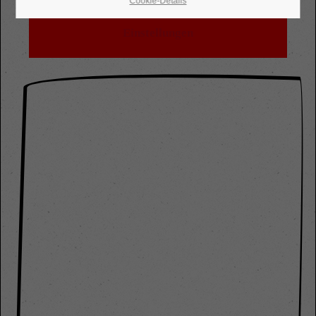
Cookie-Details
erlaubt. Bitte ändern Sie die
Datenschutz-
Einstellungen
24h
/ 365days
We offer support for our customers
Mon - Fri 8:00am - 5:00pm
(GMT +1)
Get in touch
Cybersteel Inc.
376-293 City Road, Suite 600
San Francisco, CA 94102
Have any questions?