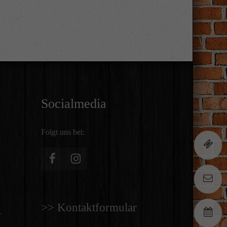
Socialmedia
Folgt uns bei:
T
E
>> Kontaktformular
E
r