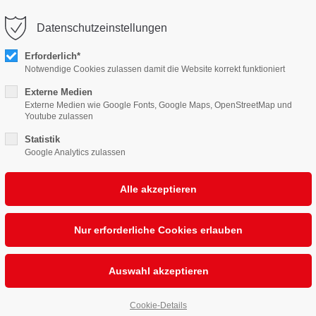
Datenschutzeinstellungen
port
Get in touch
Erforderlich*
Notwendige Cookies zulassen damit die Website korrekt funktioniert
psum dolor sit amet:
Cybersteel Inc.
Externe Medien
376-293 City Road, Suite 600
Externe Medien wie Google Fonts, Google Maps, OpenStreetMap und
Youtube zulassen
San Francisco, CA 94102
EISE
4h
DIE SHOWS
ANFAHRT
DIE GAS
Statistik
Google Analytics zulassen
/ 365days
Have any questions?
+44 1234 567 890
nsten Theater Bremens
Drop us a line
r support for our customers
info@yourdomain.com
Fri 8:00am - 5:00pm
(GMT
d,
ichtigkeit unter dem Kiel.
Cookie-Details