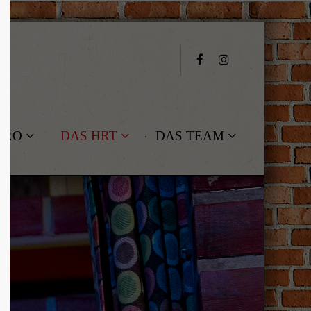
About us
Lorem ipsum dolor sit amet,
consectetuer adipiscing elit.
Aenean commodo ligula eget dolor.
TRO
DAS HRT
DAS TEAM
Aenean massa. Cum sociis natoque
penatibus et magnis dis parturient
montes, nascetur ridiculus mus. Donec
quam felis, ultricies nec.