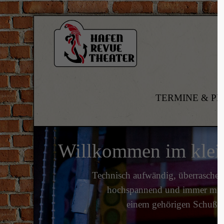
Login
Sup
Benutzername
Lorem i
TERMINE & PR
2
Passwort
Willkommen im klei
We offe
Anmelden
Mon - 
Technisch aufwändig, überraschen
Register
|
Lost your password?
+1)
hochspannend und immer mit
einem gehörigen Schuß Le